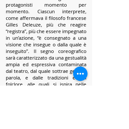
protagonisti momento per
momento. Ciascun interprete,
come affermava il filosofo francese
Gilles Deleuze, più che reagire
“registra”, più che essere impegnato
in un’azione, “è consegnato a una
visione che insegue o dalla quale è
inseguito”. Il segno coreografico
sarà caratterizzato da una gestualità
ampia ed espressiva contaminata
dal teatro, dal quale sottrae gesto e
parola, e dalle tradizioni e dal
folclore, alle quali si ispira nelle
superstizioni e nei proverbi
oltreché nei segni e nel ritmo,
rielaborando le danze della
tradizione popolare come i balli
sardi, il saltarello abruzzese e la
pizzica salentina.