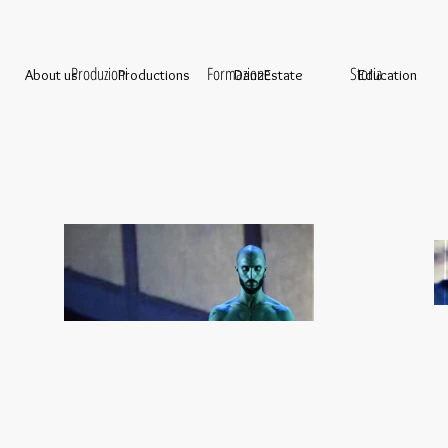
s
Produzioni
Formazione
Storia
About us
Productions
DanzEstate
Education