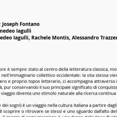
:
Joseph Fontano
edeo Iagulli
deo Iagulli, Rachele Montis, Alessandro Trazzer
atore è sempre stato al centro della letteratura classica, 
 nell'immaginario collettivo occidentale: la vita stessa v
n vero e proprio topos letterario, ci accompagna attraverso
tà, pur conservando il suo principale significato di conquis
. Il viaggio diventa uno stimolo naturale alla ricerca contin
 dei sogni) è un viaggio nella cultura italiana a partire dagli
di scoprire o ritrovare se stessi e uno sguardo dall’alto de