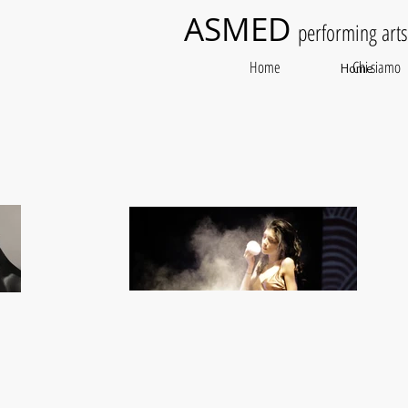
ASMED
performing art
Home
Chi siamo
Home